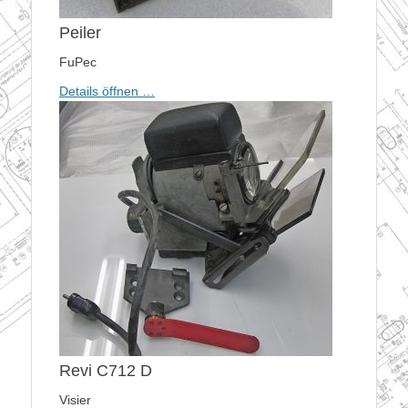
Peiler
FuPec
Details öffnen …
Revi C712 D
Visier