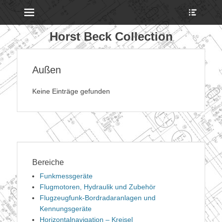
Menu
Show
Heade
Sideb
Horst Beck Collection
Conte
Außen
Keine Einträge gefunden
Bereiche
Funkmessgeräte
Flugmotoren, Hydraulik und Zubehör
Flugzeugfunk-Bordradaranlagen und
Kennungsgeräte
Horizontalnavigation – Kreisel